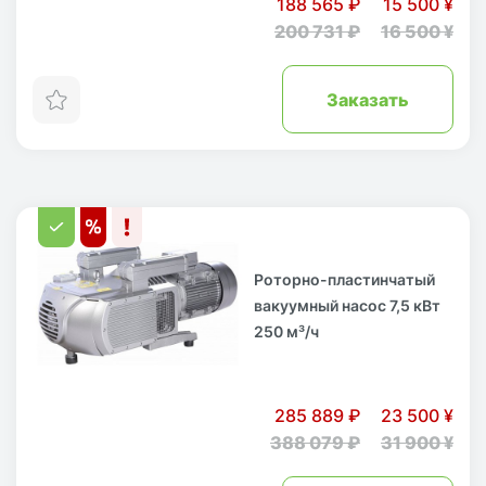
188 565 ₽
15 500 ¥
200 731 ₽
16 500 ¥
Заказать
Роторно-пластинчатый
вакуумный насос 7,5 кВт
250 м³/ч
285 889 ₽
23 500 ¥
388 079 ₽
31 900 ¥