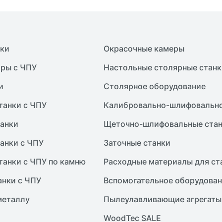
нки
Окрасочные камеры
ры с ЧПУ
Настольные столярные станк
и
Столярное оборудование
танки с ЧПУ
Калибровально-шлифовально
анки
Щеточно-шлифовальные ста
анки с ЧПУ
Заточные станки
танки с ЧПУ по камню
Расходные материалы для ст
анки с ЧПУ
Вспомогательное оборудова
металлу
Пылеулавливающие агрегаты
WoodTec SALE