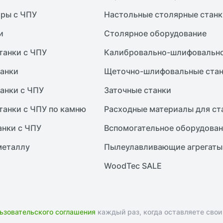
ры с ЧПУ
Настольные столярные станк
и
Столярное оборудование
танки с ЧПУ
Калибровально-шлифовально
анки
Щеточно-шлифовальные ста
анки с ЧПУ
Заточные станки
танки с ЧПУ по камню
Расходные материалы для ст
анки с ЧПУ
Вспомогательное оборудова
металлу
Пылеулавливающие агрегаты
WoodTec SALE
ьзовательского соглашения
каждый раз, когда оставляете свои