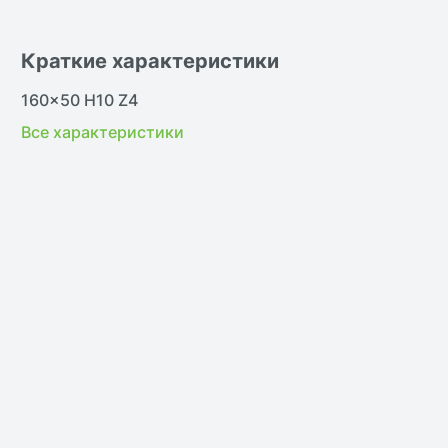
Краткие характеристики
В наличии
В н
160x50 H10 Z4
Все характеристики
жить