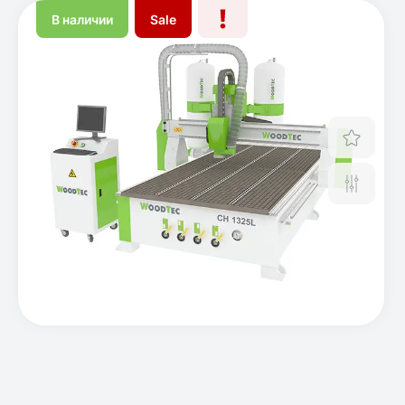
В наличии
Sale
Отло
Срав