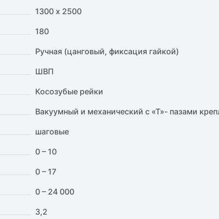
1300 х 2500
180
Ручная (цанговый, фиксация гайкой)
ШВП
Косозубые рейки
Вакуумный и механический с «Т»- пазами креп
шаговые
0 – 10
0 – 17
0 – 24 000
3,2