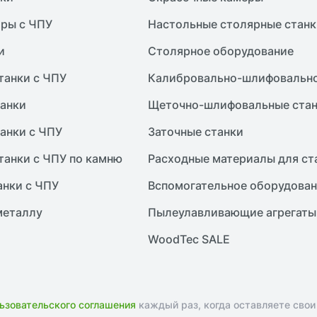
ры с ЧПУ
Настольные столярные станк
и
Столярное оборудование
танки с ЧПУ
Калибровально-шлифовально
анки
Щеточно-шлифовальные ста
анки с ЧПУ
Заточные станки
танки с ЧПУ по камню
Расходные материалы для ст
анки с ЧПУ
Вспомогательное оборудова
металлу
Пылеулавливающие агрегаты
WoodTec SALE
ьзовательского соглашения
каждый раз, когда оставляете свои