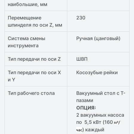
наибольшие, мм
Перемещение
230
шпинделя по оси Z, мм
Система смены
Ручная (цанговый)
инструмента
Тип передачи по оси Z
ШВП
Тип передачи по оси X
Косозубые рейки
и Y
Тип рабочего стола
Вакуумный стол с T-
пазами
ОПЦИЯ:
2 вакуумных насоса
по 5,5 кВт (160
м³/
) каждый
час