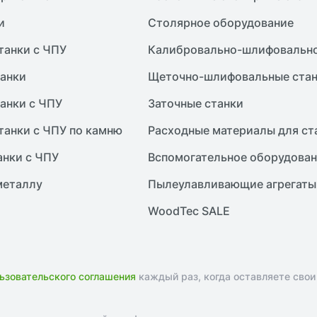
и
Столярное оборудование
танки с ЧПУ
Калибровально-шлифовально
анки
Щеточно-шлифовальные ста
анки с ЧПУ
Заточные станки
танки с ЧПУ по камню
Расходные материалы для ст
анки с ЧПУ
Вспомогательное оборудова
металлу
Пылеулавливающие агрегаты
WoodTec SALE
ьзовательского соглашения
каждый раз, когда оставляете свои