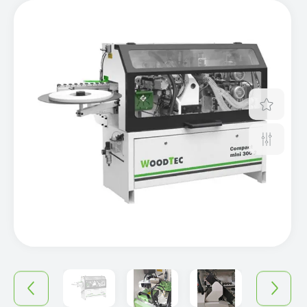
Отло
Срав