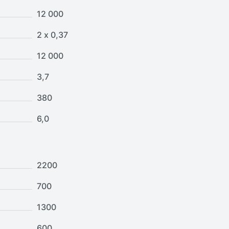
12 000
2 х 0,37
12 000
3,7
380
6,0
2200
700
1300
600