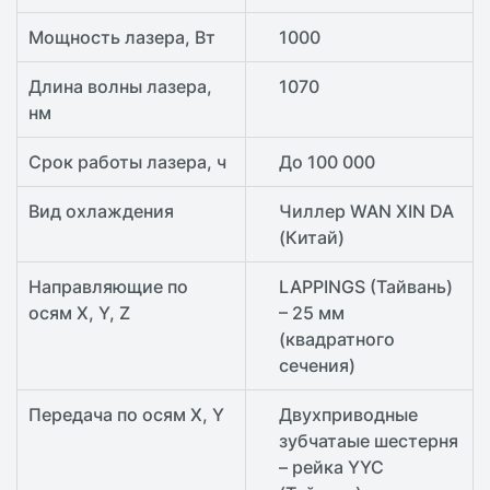
Мощность лазера, Вт
1000
Длина волны лазера,
1070
нм
Срок работы лазера, ч
До 100 000
Вид охлаждения
Чиллер WAN XIN DA
(Китай)
Направляющие по
LAPPINGS (Тайвань)
осям X, Y, Z
– 25 мм
(квадратного
сечения)
Передача по осям X, Y
Двухприводные
зубчатаыe шестерня
– рейка YYC