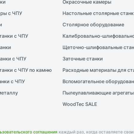
нки
Окрасочные камеры
ры с ЧПУ
Настольные столярные станк
и
Столярное оборудование
танки с ЧПУ
Калибровально-шлифовально
анки
Щеточно-шлифовальные ста
анки с ЧПУ
Заточные станки
танки с ЧПУ по камню
Расходные материалы для ст
анки с ЧПУ
Вспомогательное оборудова
металлу
Пылеулавливающие агрегаты
WoodTec SALE
ьзовательского соглашения
каждый раз, когда оставляете свои