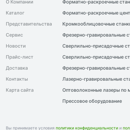
О Компании
Форматно-раскроечные ста
Каталог
Форматно-раскроечные цент
Представительства
Кромкооблицовочные cтанк
Сервис
Фрезерно-гравировальные с
Новости
Сверлильно-присадочные ст
Прайс-лист
Сверлильно-присадочные ст
Доставка
Фрезерно-гравировальные с
Контакты
Лазерно-гравировальные ст
Карта сайта
Оптоволоконные лазеры по 
Прессовое оборудование
Вы принимаете условия
политики конфиденциальности
и
пол