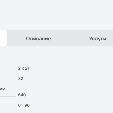
Описание
Услуги
2 х 21
32
ним
640
0 - 90