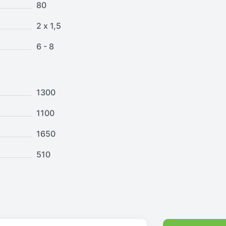
80
2 х 1,5
6 - 8
1300
1100
1650
510