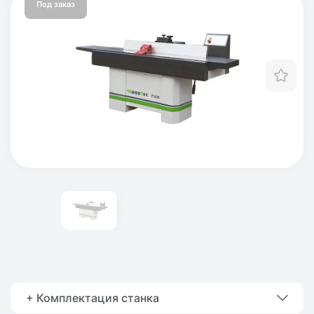
Под заказ
Отл
+ Комплектация станка