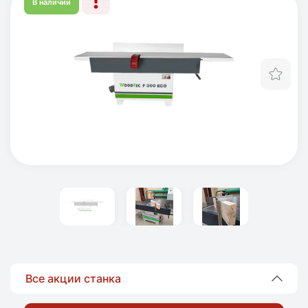
В наличии
Отл
Все акции станка