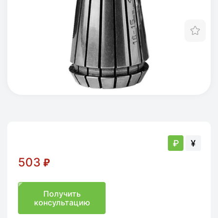
Отл
₽
¥
503
₽
Получить
консультацию