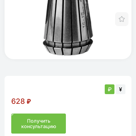
Отл
₽
¥
628
₽
Получить
консультацию