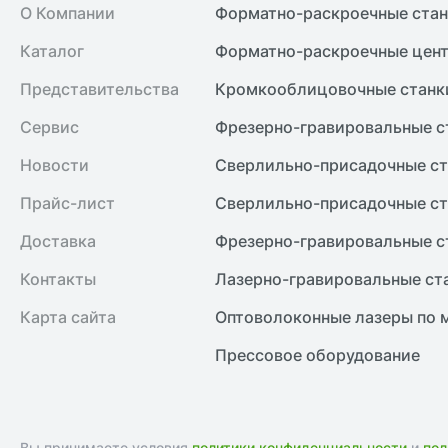
О Компании
Форматно-раскроечные ста
Каталог
Форматно-раскроечные цент
Представительства
Кромкооблицовочные cтанк
Сервис
Фрезерно-гравировальные с
Новости
Сверлильно-присадочные ст
Прайс-лист
Сверлильно-присадочные ст
Доставка
Фрезерно-гравировальные с
Контакты
Лазерно-гравировальные ст
Карта сайта
Оптоволоконные лазеры по 
Прессовое оборудование
Вы принимаете условия
политики конфиденциальности
и
пол