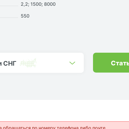
2,2; 1500; 8000
550
Стат
и СНГ
а обращаться по номеру телефона либо почте.