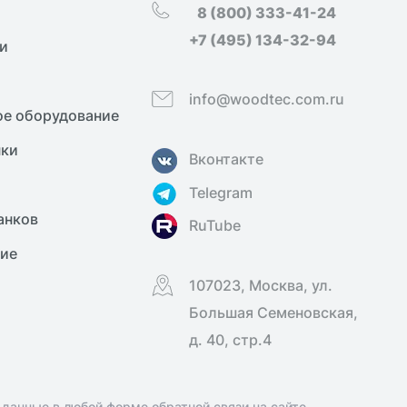
8 (800) 333-41-24
+7 (495) 134-32-94
и
info@woodtec.com.ru
е оборудование
нки
Вконтакте
Telegram
анков
RuTube
ние
107023, Москва, ул.
Большая Семеновская,
д. 40, стр.4
 данные в любой форме обратной связи на сайте