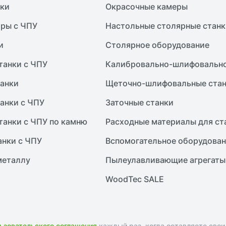
нки
Окрасочные камеры
ры с ЧПУ
Настольные столярные станк
и
Столярное оборудование
танки с ЧПУ
Калибровально-шлифовально
анки
Щеточно-шлифовальные ста
анки с ЧПУ
Заточные станки
танки с ЧПУ по камню
Расходные материалы для ст
анки с ЧПУ
Вспомогательное оборудова
металлу
Пылеулавливающие агрегаты
WoodTec SALE
ьзовательского соглашения
каждый раз, когда оставляете свои